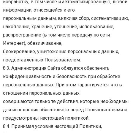
и
обработку,
в
том
числе
и
автоматизированную,
любой
информации,
относящейся
к
его
персональным
данным,
включая
сбор,
систематизацию,
накопление,
хранение,
уточнение,
использование,
распространение
(в
том
числе
передачу
по
сети
Интернет),
обезличивание,
блокирование, уничтожение персональных данных,
предоставленных Пользователем.
8.3.
Администрация
Сайта
обязуется
обеспечить
конфиденциальность
и
безопасность
при
обработке
персональных данных. При этом гарантируется, что в
отношении персональных данных
совершаются
только
те
действия,
которые
необходимы
для
исполнения
обязательств
перед
Пользователями и
предусмотрены настоящей политикой.
8.4.
Принимая
условия
настоящей
Политики,