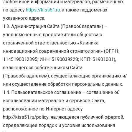
любой
иной
информации
и
материалов,
размещенных
по
адресу
https://kiss51.ru
,
а
также
поддоменах
указанного адреса.
1.3.
Администрация
Сайта
(Правообладатель)
–
уполномоченные
представители
общества
с
ограниченной ответственностью «Клиника
инновационной современной стоматологии» (ОГРН:
1145190012395;
ИНН:
5190039228;
КПП:
51901001),
являющегося
собственником
Сайта
(Правообладателем),
осуществляющие
организацию
и/
или
осуществление
обработки
персональных данных.
1.4. Пользовательское соглашение – соглашение об
использовании материалов и сервисов Сайта,
расположенное
по
Интернет
адресу
http://kiss51.ru/policy
,
являющееся
публичной
офертой,
определяющее
порядок
и
условия
использования