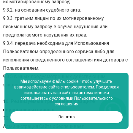
их мотивированному запросу;
9.3.2. на основании судебного акта;
9.3.3. третьим лицам по их мотивированному
письменному запросу в случае нарушения или
предполагаемого нарушения их прав;
9.3.4. передача необходима для Использования
Пользователем определенного сервиса либо для
исполнения определенного соглашения или договора с
Пользователем.
9.3.5 в иных предусмотренных действующим
Мы используем файлы cookie, чтобы улучшить
законодательством РФ случаях.
взаимодействие сайта с пользователем. Продолжая
использовать наш сайт, вы автоматически
соглашаетесь с условиями
Пользовательского
10.
Реализуемые
требования
к
защите
соглашения
персональных
данных
Понятно
10.1. При обработке персональных данных
Администрация Сайта обеспечивает: