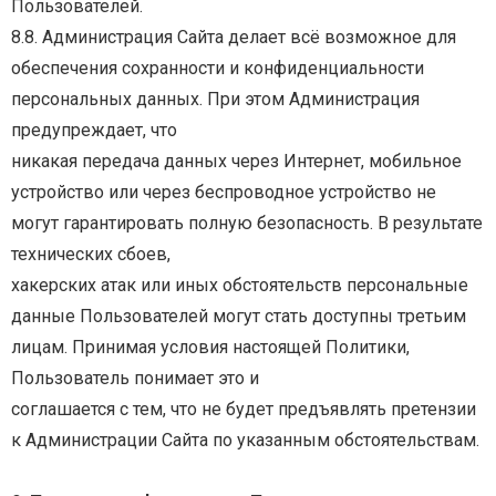
Пользователей.
8.8.
Администрация
Сайта
делает
всё
возможное
для
обеспечения
сохранности
и
конфиденциальности
персональных
данных.
При
этом
Администрация
предупреждает,
что
никакая
передача
данных
через
Интернет,
мобильное
устройство
или
через
беспроводное
устройство
не
могут
гарантировать
полную
безопасность.
В
результате
технических
сбоев,
хакерских
атак
или
иных
обстоятельств
персональные
данные
Пользователей
могут
стать
доступны третьим
лицам. Принимая условия настоящей Политики,
Пользователь понимает это и
соглашается с тем, что не будет предъявлять претензии
к Администрации Сайта по указанным
обстоятельствам.